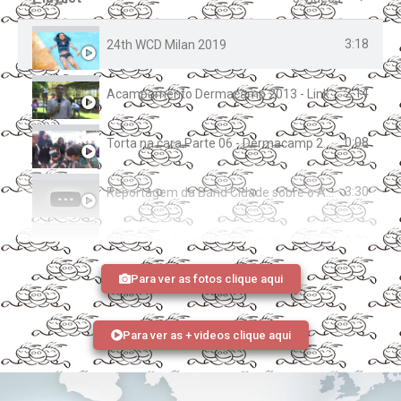
3:18
24th WCD Milan 2019
2:14
Acampamento Dermacamp 2013 - Link Vanguarda
0:08
Torta na cara Parte 06 - Dermacamp 2018
3:30
Reportagem da Band Cidade sobre o Acampamento Dermacamp 2015
8:22
Winny Dias é lutadora de karatê, formada em história e filosofia e técnica em enfermagem
Para ver as fotos clique aqui
Para ver as + videos clique aqui