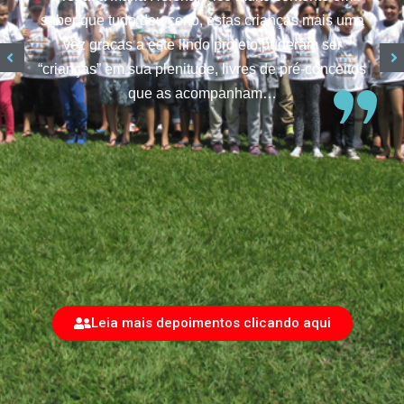
saber que tudo deu certo, estas crianças mais uma
vez graças a este lindo projeto puderam ser
“crianças” em sua plenitude, livres de pré-conceitos
que as acompanham…
Leia mais depoimentos clicando aqui