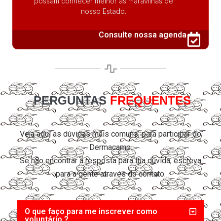
possam conhecer melhor as maravilhas de
nosso Estado.
Consulte nossa agenda
PERGUNTAS
FREQUENTES
Veja aqui as dúvidas mais comuns, para participar do
Dermacamp.
Se não encontrar a resposta para tua dúvida, escreva
para a gente através do contato.
O que faço para me inscrever como
voluntário ?