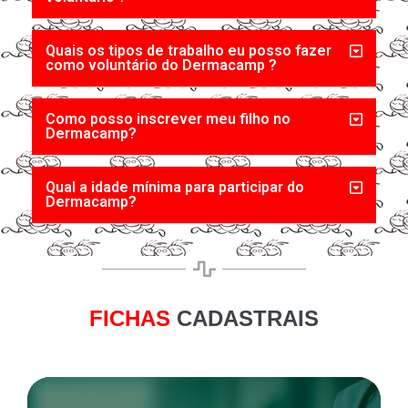
Quais os tipos de trabalho eu posso fazer
como voluntário do Dermacamp ?
Como posso inscrever meu filho no
Dermacamp?
Qual a idade mínima para participar do
Dermacamp?
FICHAS
CADASTRAIS