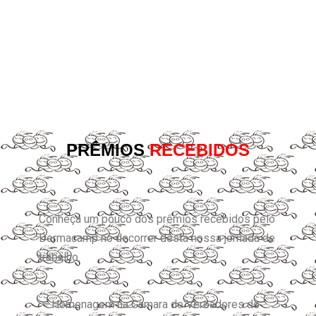
CRIANÇAS
PRÊMIOS
RECEBIDOS
Conheça um pouco dos prêmios recebidos pelo
Dermacamp no decorrer desta nossa jornada de
trabalho.
– Homenagem na Camara de Vereadores de