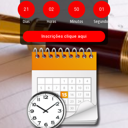
:
:
:
21
02
49
59
Dias
Horas
Minutos
Segundos
Inscrições clique aqui